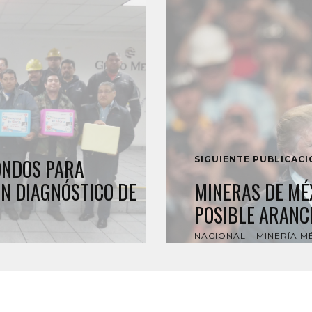
SIGUIENTE PUBLICAC
ONDOS PARA
N DIAGNÓSTICO DE
MINERAS DE MÉX
POSIBLE ARANC
NACIONAL
MINERÍA M