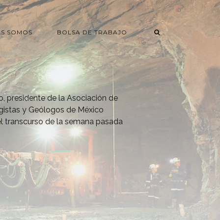
ES SOMOS
BOLSA DE TRABAJO
o, presidente de la Asociación de
rgistas y Geólogos de México
l transcurso de la semana pasada