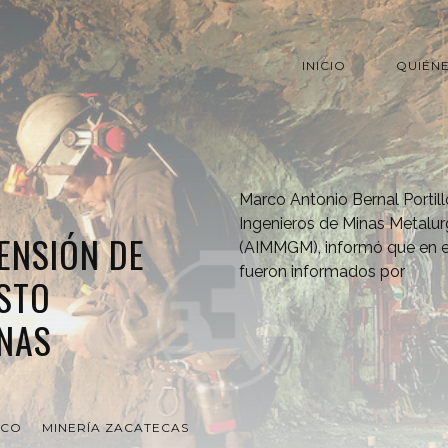
INICIO
QUIÉN
Marco Antonio Bernal Portill
Ingenieros de Minas Metalu
ENSIÓN DE
(AIMMGM), informó que en e
fueron informados por
STO
INAS
ICO
MINERÍA ZACATECAS