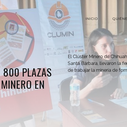
INICIO
QUIÉN
El Clúster Minero de Chihua
Santa Bárbara, llevaron la f
 800 PLAZAS
de trabajar la minería de form
 MINERO EN