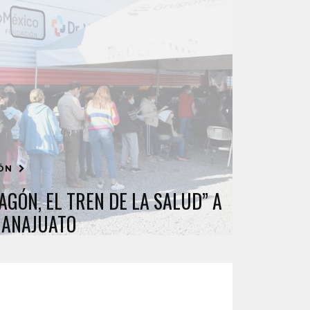
IÓN
AGÓN, EL TREN DE LA SALUD” A
UANAJUATO