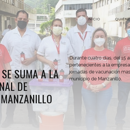
INICIO
QUIÉN
Durante cuatro días, del 15 al
pertenecientes a la empres
SE SUMA A LA
jornadas de vacunación masi
municipio de Manzanillo.
NAL DE
 MANZANILLO