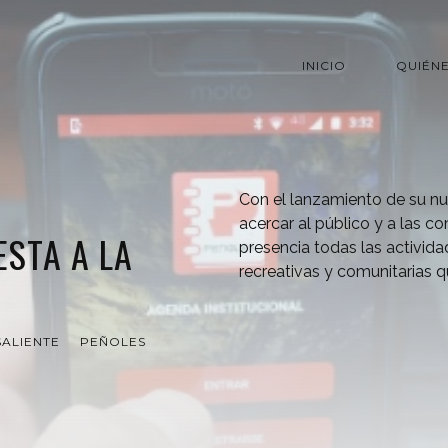
INICIO
QUIÉN
Con el lanzamiento de su n
acercar al público y a las 
ESTA A LA
presencia todas las activida
recreativas y comunitarias 
ALIENTE
PEÑOLES