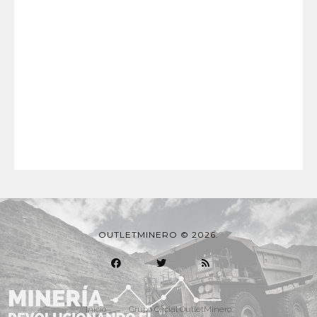
OUTLETMINERO © 2026.
Inicio
Grupo Oficial OutletMinero