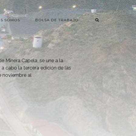
ES SOMOS
BOLSA DE TRABAJO
de Minera Capela, se une a la
a cabo la tercera edición de las
e noviembre al