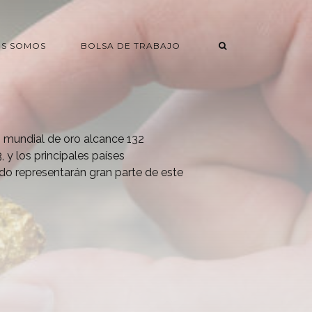
ES SOMOS
BOLSA DE TRABAJO
 mundial de oro alcance 132
 y los principales países
o representarán gran parte de este