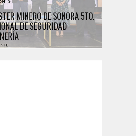
IÓN
STER MINERO DE SONORA 5TO.
IONAL DE SEGURIDAD
INERÍA
ENTE