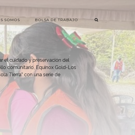
ES SOMOS
BOLSA DE TRABAJO
r el cuidado y preservación del
llo comunitario, Equinox Gold-Los
sola Tierra” con una serie de