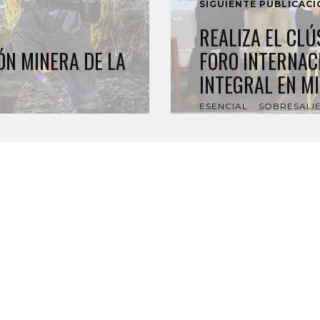
SIGUIENTE PUBLICAC
REALIZA EL CLÚ
ÓN MINERA DE LA
FORO INTERNAC
INTEGRAL EN M
ESENCIAL
SOBRESALI