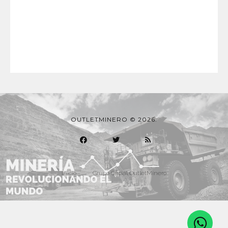
OUTLETMINERO © 2026.
Inicio
Grupo Oficial OutletMinero