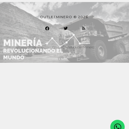
OUTLETMINERO © 2026.
Inicio
Grupo Oficial OutletMinero