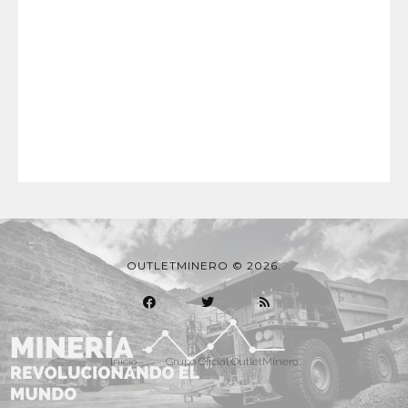
OUTLETMINERO © 2026.
Inicio
Grupo Oficial OutletMinero