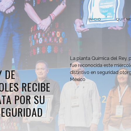
INICIO
QUIÉN
La planta Química del Rey, p
fue reconocida este miércol
Y DE
distintivo en seguridad oto
México
OLES RECIBE
ATA POR SU
SEGURIDAD