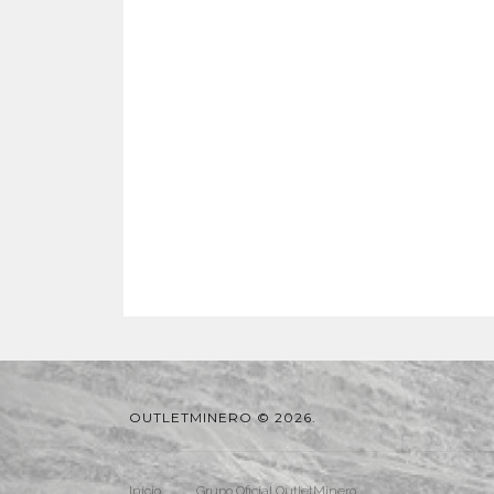
OUTLETMINERO © 2026.
Inicio
Grupo Oficial OutletMinero