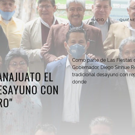
INICIO
QUIÉN
Como parte de Las Fiestas d
Gobernador, Diego Sinhue Ro
ANAJUATO EL
tradicional desayuno con re
donde
DESAYUNO CON
RO"