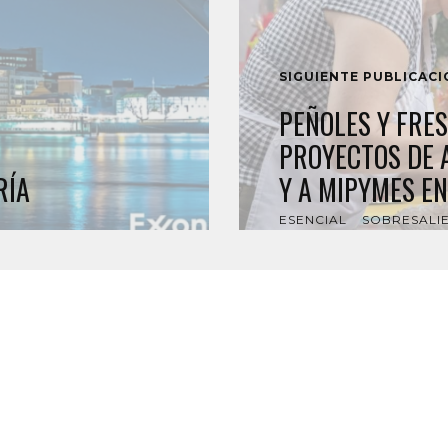
SIGUIENTE PUBLICAC
PEÑOLES Y FRE
PROYECTOS DE
RÍA
Y A MIPYMES E
ESENCIAL
SOBRESALI