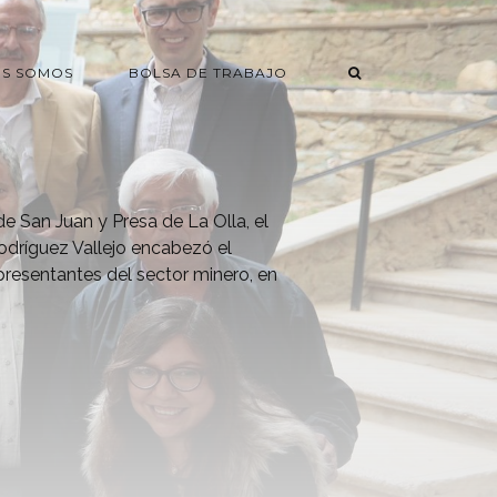
ES SOMOS
BOLSA DE TRABAJO
e San Juan y Presa de La Olla, el
dríguez Vallejo encabezó el
presentantes del sector minero, en