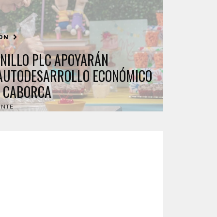
IÓN
SNILLO PLC APOYARÁN
 AUTODESARROLLO ECONÓMICO
N CABORCA
ENTE