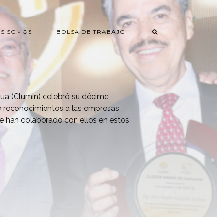
ES SOMOS
BOLSA DE TRABAJO
hua (Clumin) celebró su décimo
de reconocimientos a las empresas
 han colaborado con ellos en estos