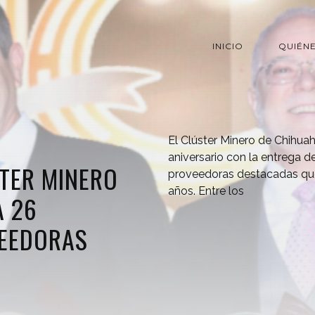
INICIO
QUIÉN
El Clúster Minero de Chihua
aniversario con la entrega 
TER MINERO
proveedoras destacadas que
años. Entre los
A 26
EEDORAS