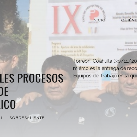
INICIO
QUIÉN
Torreón, Coahuila (30/11/201
miércoles la entrega de rec
LES PROCESOS
Equipos de Trabajo en la qu
DE
XICO
AL
SOBRESALIENTE