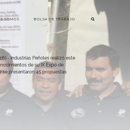
ES SOMOS
BOLSA DE TRABAJO
6).- Industrias Peñoles realizó este
onocimientos de su IX Expo de
e se presentaron 45 propuestas