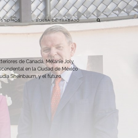
ES SOMOS
BOLSA DE TRABAJO
teriores de Canadá, Mélanie Joly,
scendental en la Ciudad de México
audia Sheinbaum, y el futuro