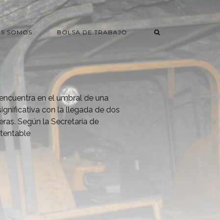
ES SOMOS
BOLSA DE TRABAJO
encuentra en el umbral de una
gnificativa con la llegada de dos
ras. Según la Secretaría de
tentable