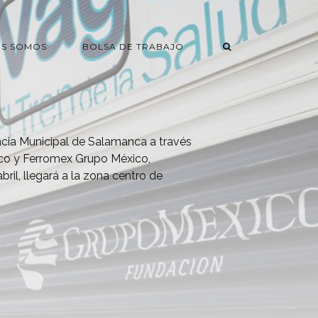
ES SOMOS
BOLSA DE TRABAJO
cia Municipal de Salamanca a través
co y Ferromex Grupo México,
bril, llegará a la zona centro de