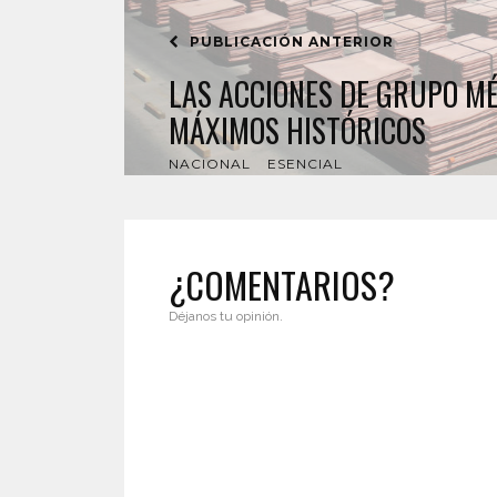
PUBLICACIÓN ANTERIOR
LAS ACCIONES DE GRUPO MÉ
MÁXIMOS HISTÓRICOS
NACIONAL
ESENCIAL
¿COMENTARIOS?
Déjanos tu opinión.