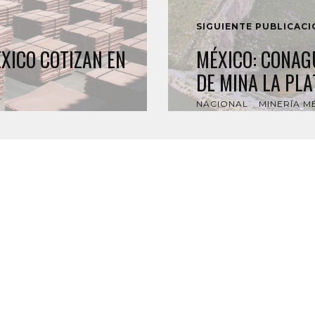
SIGUIENTE PUBLICAC
XICO COTIZAN EN
MÉXICO: CONAG
DE MINA LA PL
NACIONAL
MINERÍA M