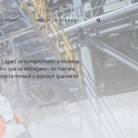
ES SOMOS
BOLSA DE TRABAJO
l López se comprometió a respetar
litio que se entregaron de manera
de este mineral y subrayó que serán