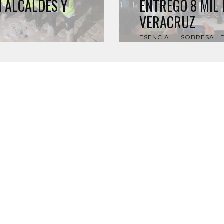
 ALCALDES Y
ENTREGÓ 8 MIL 
VERACRUZ
ESENCIAL
SOBRESALI