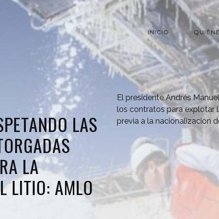
INICIO
QUIÉN
El presidente Andrés Manue
los contratos para explotar 
SPETANDO LAS
previa a la nacionalización 
TORGADAS
RA LA
L LITIO: AMLO