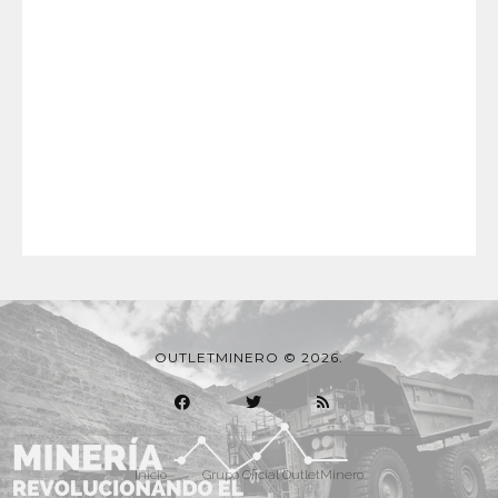
OUTLETMINERO © 2026.
Inicio
Grupo Oficial OutletMinero