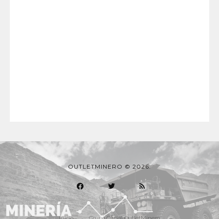
OUTLETMINERO © 2026.
Inicio
Grupo Oficial OutletMinero