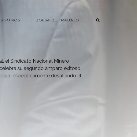
ES SOMOS
BOLSA DE TRABAJO
al, el Sindicato Nacional Minero
celebra su segundo amparo exitoso
abajo, específicamente desafiando el