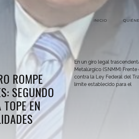
INICIO
QUIÉN
En un giro legal trascendent
Metalúrgico (SNMM) Frente 
ERO ROMPE
contra la Ley Federal del Tr
límite establecido para el
ES: SEGUNDO
 TOPE EN
LIDADES