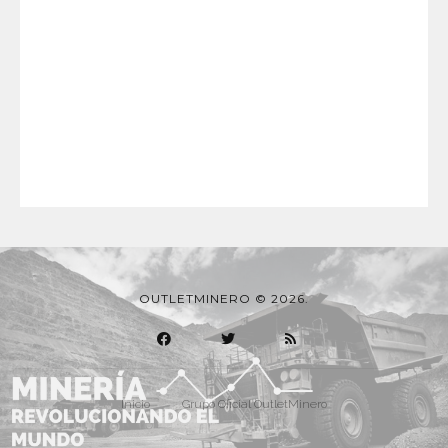
OUTLETMINERO © 2026.
Inicio
Grupo Oficial OutletMinero