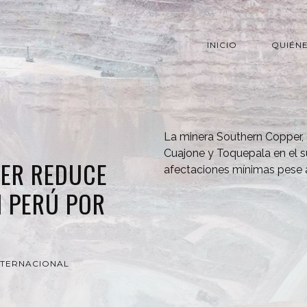
INICIO
QUIÉN
La minera Southern Copper,
Cuajone y Toquepala en el su
ER REDUCE
afectaciones mínimas pese 
N PERÚ POR
NTERNACIONAL