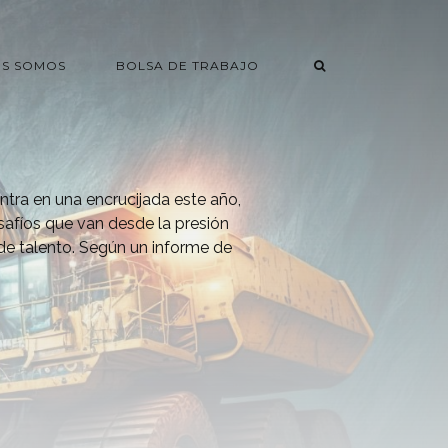
ES SOMOS
BOLSA DE TRABAJO
ntra en una encrucijada este año,
safíos que van desde la presión
de talento. Según un informe de