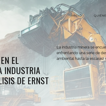
INICIO
QUIÉN
La industria minera se encue
enfrentando una serie de de
 EN EL
ambiental hasta la escasez 
A INDUSTRIA
LISIS DE ERNST