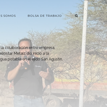
ES SOMOS
BOLSA DE TRABAJO
la colaboración entre empresa,
iostar Metals dio inicio a la
gua potable en el ejido San Agustín,