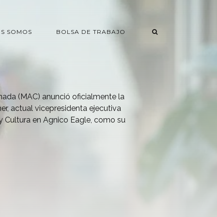
ES SOMOS
BOLSA DE TRABAJO
nada (MAC) anunció oficialmente la
r, actual vicepresidenta ejecutiva
 y Cultura en Agnico Eagle, como su