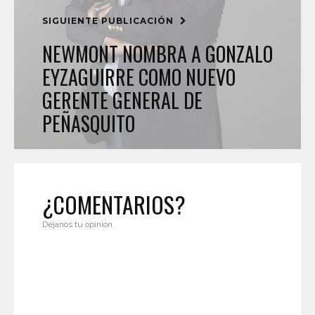
SIGUIENTE PUBLICACIÓN
NEWMONT NOMBRA A GONZALO
EYZAGUIRRE COMO NUEVO
GERENTE GENERAL DE
PEÑASQUITO
¿COMENTARIOS?
Déjanos tu opinión.