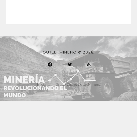
OUTLETMINERO © 2026.
Inicio
Grupo Oficial OutletMinero