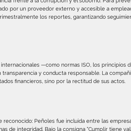
rancia frente a la corrupción y el soborno. Para preve
rado por un proveedor externo y accesible a emplead
trimestralmente los reportes, garantizando seguimie
nternacionales —como normas ISO, los principios del
transparencia y conducta responsable. La compañía 
ados financieros, sino por la rectitud de sus actos.
fue reconocido: Peñoles fue incluida entre las empres
s de integridad. Bajo la consigna “Cumplir tiene valo