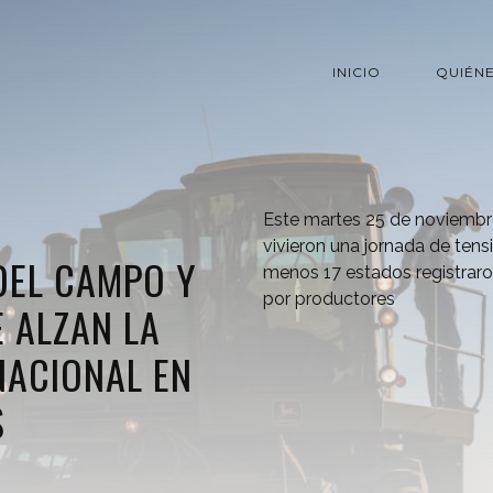
INICIO
QUIÉN
Este martes 25 de noviembre
vivieron una jornada de tens
DEL CAMPO Y
menos 17 estados registrar
por productores
 ALZAN LA
NACIONAL EN
S