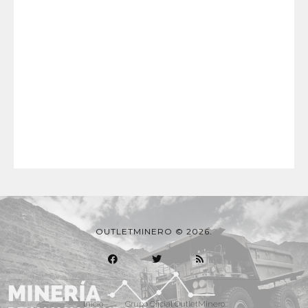
OUTLETMINERO © 2026.
Inicio
Grupo Oficial OutletMinero