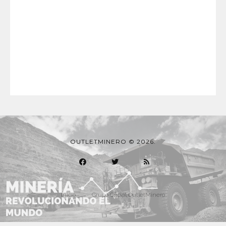
OUTLETMINERO © 2026.
Inicio
Grupo Oficial OutletMinero