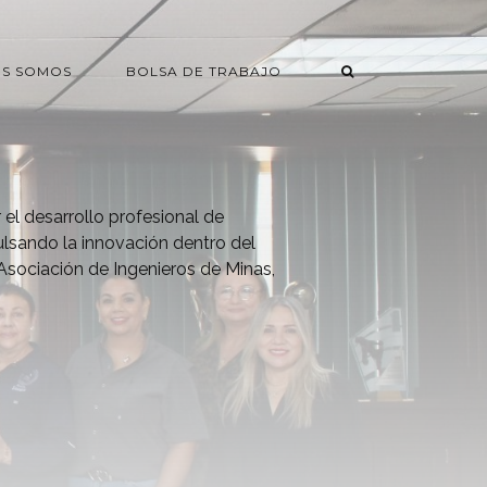
ES SOMOS
BOLSA DE TRABAJO
 el desarrollo profesional de
ulsando la innovación dentro del
Asociación de Ingenieros de Minas,