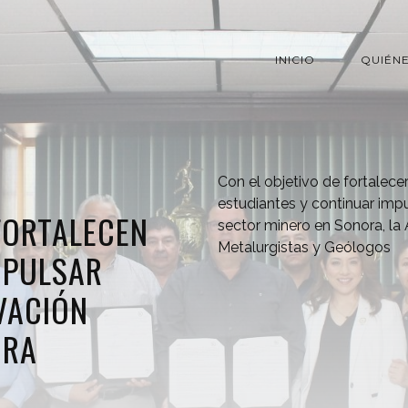
INICIO
QUIÉN
Con el objetivo de fortalecer
estudiantes y continuar imp
FORTALECEN
sector minero en Sonora, la 
Metalurgistas y Geólogos
MPULSAR
VACIÓN
ORA