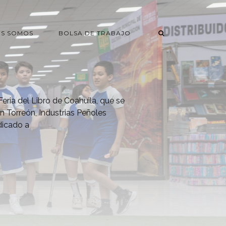
ES SOMOS
BOLSA DE TRABAJO
Feria del Libro de Coahuila, que se
en Torreón, Industrias Peñoles
dicado a