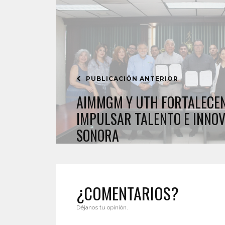
PUBLICACIÓN ANTERIOR
AIMMGM Y UTH FORTALECEN
IMPULSAR TALENTO E INNOV
SONORA
¿COMENTARIOS?
Déjanos tu opinión.