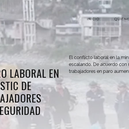
INICIO
QUIÉN
El conflicto laboral en la mi
escalando. De acuerdo con r
RO LABORAL EN
trabajadores en paro aumen
STIC DE
BAJADORES
SEGURIDAD