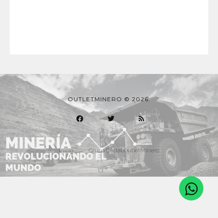
OUTLETMINERO © 2026.
Inicio
Grupo Oficial OutletMinero