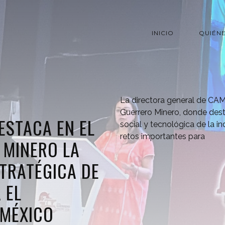
INICIO
QUIÉN
La directora general de CAM
Guerrero Minero, donde dest
ESTACA EN EL
social y tecnológica de la i
retos importantes para
 MINERO LA
TRATÉGICA DE
 EL
 MÉXICO