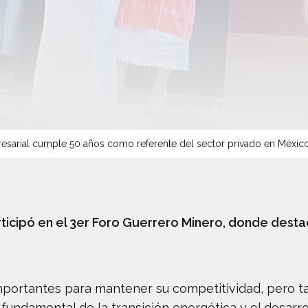
sarial cumple 50 años como referente del sector privado en Méxic
icipó en el 3er Foro Guerrero Minero, donde destac
importantes para mantener su competitividad, pero 
 fundamental de la transición energética y el desarrol