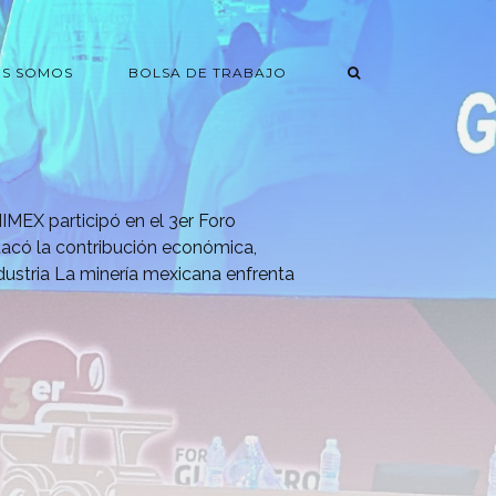
ES SOMOS
BOLSA DE TRABAJO
IMEX participó en el 3er Foro
acó la contribución económica,
ndustria La minería mexicana enfrenta