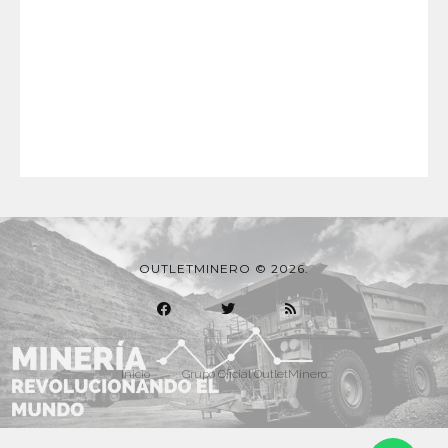
OUTLETMINERO © 2026.
Inicio
Grupo Oficial OutletMinero