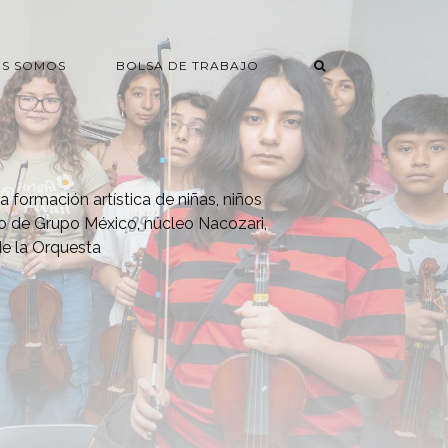
ES SOMOS
BOLSA DE TRABAJO
a formación artística de niñas, niños
ro de Grupo México, núcleo Nacozari,
 de la Orquesta