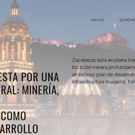
INICIO
QUIÉN
Zacatecas está en plena tr
tradición minera profundame
ESTA POR UNA
ambicioso plan de desarroll
infraestructura moderna, for
RAL: MINERÍA,
 COMO
SARROLLO