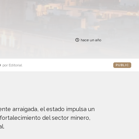
hace un año
o
por Editorial
PUBLIC
te arraigada, el estado impulsa un
fortalecimiento del sector minero,
l.