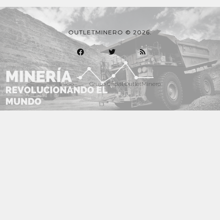
OUTLETMINERO © 2026.
Inicio
Grupo Oficial OutletMinero