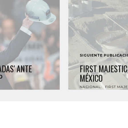
SIGUIENTE PUBLICAC
ADAS' ANTE
FIRST MAJESTI
P
MÉXICO
NACIONAL
FIRST MAJE