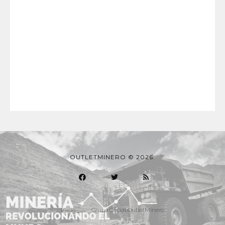
OUTLETMINERO © 2026.
Inicio
Grupo Oficial OutletMinero