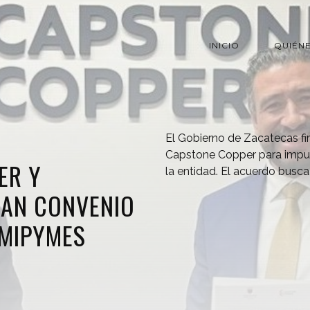
INICIO
QUIÉN
El Gobierno de Zacatecas f
Capstone Copper para impul
ER Y
la entidad. El acuerdo busc
MAN CONVENIO
 MIPYMES