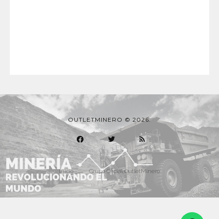
OUTLETMINERO © 2026.
Inicio
Grupo Oficial OutletMinero