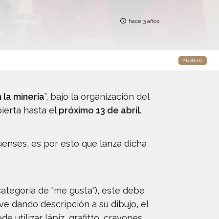
hace 3 años
PUBLIC
 la minería
”, bajo la organización del
ierta hasta el
próximo 13 de abril.
uenses, es por esto que lanza dicha
categoría de "me gusta"), este debe
ve dando descripción a su dibujo, el
e utilizar lápiz, grafitto, crayones,