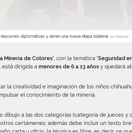
elaciones diplomáticas y abren una nueva etapa bilateral
por Editorial
la Minería de Colores
”, con la temática “
Seguridad en
, está dirigida a
menores de 6 a 13 años
y quedará ab
r la creatividad e imaginación de los niños chihuah
mpulsar el conocimiento de la minería.
o dibujo a las dos categorías (categoría de jueces y 
n otros certámenes; además debe incluir un texto bre
 carta u oficio, la técnica es libre, es decir, se pued