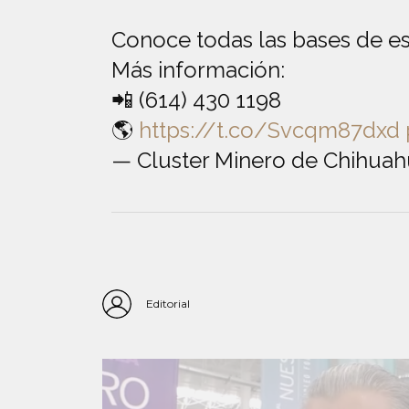
Conoce todas las bases de es
Más información:
📲 (614) 430 1198
🌎
https://t.co/Svcqm87dxd
— Cluster Minero de Chihua
Editorial