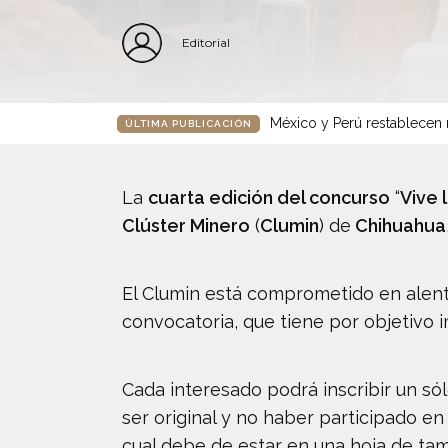
Editorial
México y Perú restablecen r
ÚLTIMA PUBLICACIÓN
La
cuarta edición del concurso
“
Vive 
Clúster Minero
(
Clumin
) de
Chihuahua
El Clumin está comprometido en alenta
convocatoria, que tiene por objetivo i
Cada interesado podrá inscribir un sól
ser original y no haber participado e
cual debe de estar en una hoja de tamaño