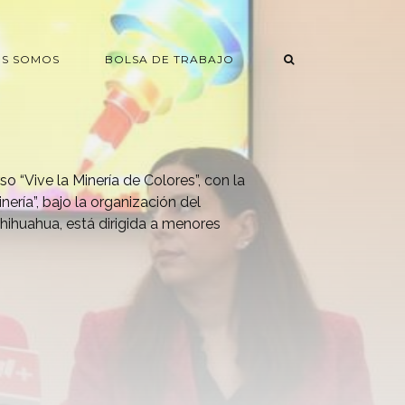
ES SOMOS
BOLSA DE TRABAJO
o “Vive la Minería de Colores”, con la
ería”, bajo la organización del
hihuahua, está dirigida a menores