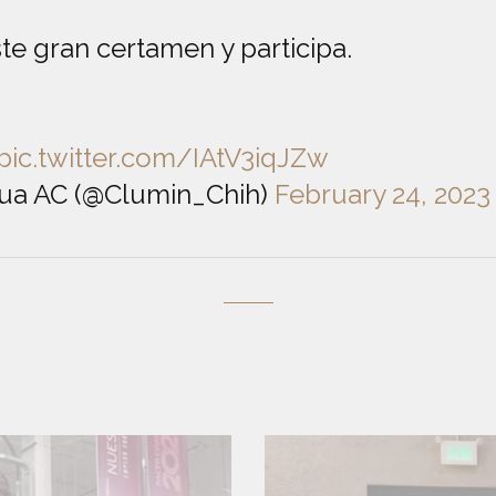
te gran certamen y participa.
pic.twitter.com/IAtV3iqJZw
hua AC (@Clumin_Chih)
February 24, 2023