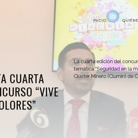
INICIO
QUIÉN
La cuarta edición del concurs
temática “Seguridad en la min
TA CUARTA
Clúster Minero (Clumin) de C
NCURSO “VIVE
COLORES”