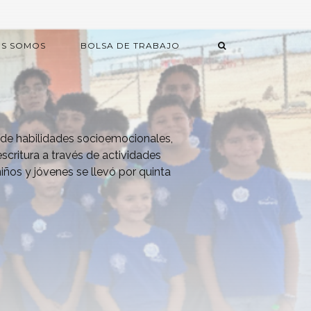
ES SOMOS
BOLSA DE TRABAJO
 de habilidades socioemocionales,
escritura a través de actividades
 niños y jóvenes se llevó por quinta