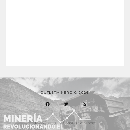
OUTLETMINERO © 2026.
Inicio
Grupo Oficial OutletMinero