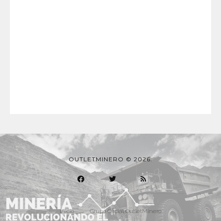
OUTLETMINERO © 2026.
Inicio
Grupo Oficial OutletMinero